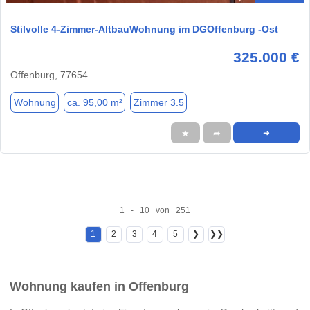
Stilvolle 4-Zimmer-AltbauWohnung im DGOffenburg -Ost
325.000 €
Offenburg, 77654
Wohnung
ca. 95,00 m²
Zimmer 3.5
★
➦
➜
1 - 10 von 251
1
2
3
4
5
❯
❯❯
Wohnung kaufen in Offenburg