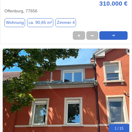
310.000 €
Offenburg, 77656
Wohnung
ca. 90,65 m²
Zimmer 4
★
➦
➜
1 / 15