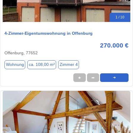
1 / 10
4-Zimmer-Eigentumswohnung in Offenburg
270.000 €
Offenburg, 77652
Wohnung
ca. 108,00 m²
Zimmer 4
★
➦
➜