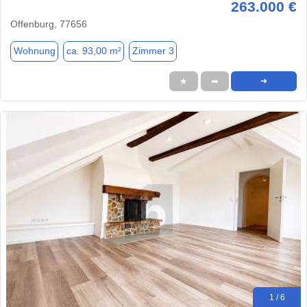
263.000 €
Offenburg, 77656
Wohnung
ca. 93,00 m²
Zimmer 3
★
➦
➜
1 / 6