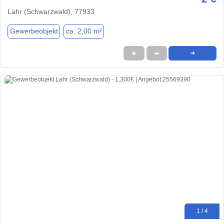
Lahr (Schwarzwald), 77933
Gewerbeobjekt
ca. 2,00 m²
★
➦
➜
1 / 4