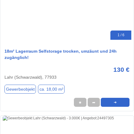
1 / 6
18m² Lagerraum Selfstorage trocken, umzäunt und 24h
zugänglich!
130 €
Lahr (Schwarzwald), 77933
Gewerbeobjekt
ca. 18,00 m²
★
➦
➜