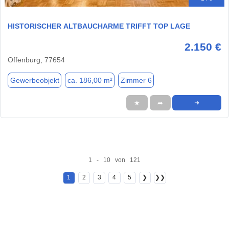
HISTORISCHER ALTBAUCHARME TRIFFT TOP LAGE
2.150 €
Offenburg, 77654
Gewerbeobjekt
ca. 186,00 m²
Zimmer 6
★
➦
➜
1 - 10 von 121
1
2
3
4
5
❯
❯❯