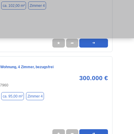
ca. 102,00 m²
Zimmer 4
★
➦
➜
 Wohnung, 4 Zimmer, bezugsfrei
300.000 €
77960
ca. 95,00 m²
Zimmer 4
★
➦
➜