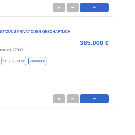
★
➦
➜
NUTZUNG PRIVAT ODER GESCHÄFTLICH
385.000 €
rzwald, 77933
ca. 201,00 m²
Zimmer 8
★
➦
➜