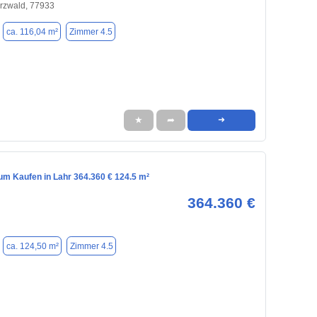
rzwald, 77933
ca. 116,04 m²
Zimmer 4.5
★
➦
➜
m Kaufen in Lahr 364.360 € 124.5 m²
364.360 €
ca. 124,50 m²
Zimmer 4.5