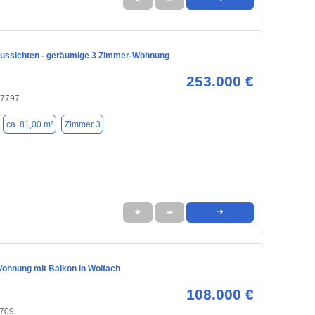
Aussichten - geräumige 3 Zimmer-Wohnung
253.000 €
77797
ca. 81,00 m²
Zimmer 3
★
➦
➜
ohnung mit Balkon in Wolfach
108.000 €
7709