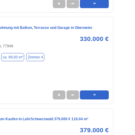
★
➦
➜
hnung mit Balkon, Terrasse und Garage in Oberweier
330.000 €
m, 77948
ca. 99,00 m²
Zimmer 4
★
➦
➜
m Kaufen in LahrSchwarzwald 379.000 € 116.04 m²
379.000 €