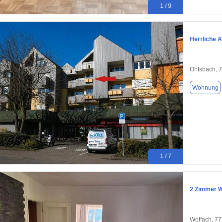
1 / 9
Herrliche 
Ohlsbach, 
Wohnung
1 / 7
2 Zimmer W
Wolfach, 7