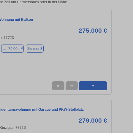
e in Zell am Harmersbach oder in der Nähe.
Wohnung mit Balkon
275.000 €
h, 77723
ca. 79,00 m²
Zimmer 3
★
➦
➜
igentumswohnung mit Garage und PKW-Stellplatz
279.000 €
Kinzigtal, 77716