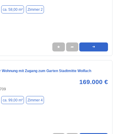
ca. 58,00 m²
Zimmer 2
★
➦
➜
r Wohnung mit Zugang zum Garten Stadtmitte Wolfach
169.000 €
7709
ca. 99,00 m²
Zimmer 4