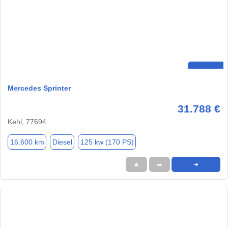
Mercedes Sprinter
31.788 €
Kehl, 77694
16.600 km
Diesel
125 kw (170 PS)
★
➦
➜