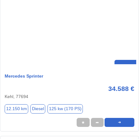
Mercedes Sprinter
34.588 €
Kehl, 77694
12.150 km
Diesel
125 kw (170 PS)
★
➦
➜