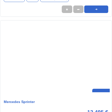
★
➦
➜
Mercedes Sprinter
12.495 €