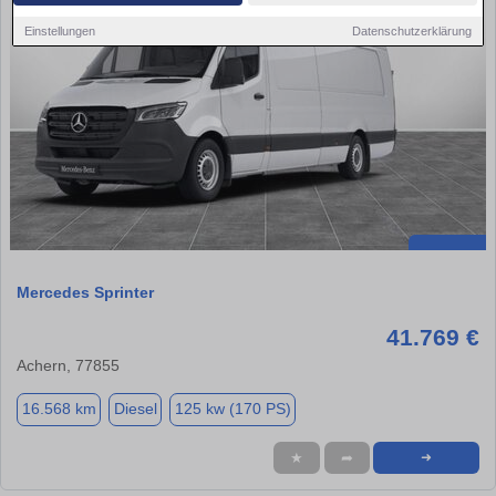
Einstellungen
Datenschutzerklärung
Mercedes Sprinter
41.769 €
Achern, 77855
16.568 km
Diesel
125 kw (170 PS)
★
➦
➜