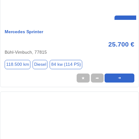
Mercedes Sprinter
25.700 €
Bühl-Vimbuch, 77815
118.500 km
Diesel
84 kw (114 PS)
★
➦
➜