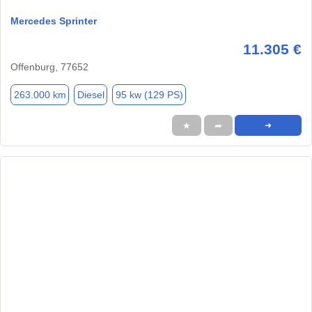
Mercedes Sprinter
11.305 €
Offenburg, 77652
263.000 km
Diesel
95 kw (129 PS)
★
➦
➜