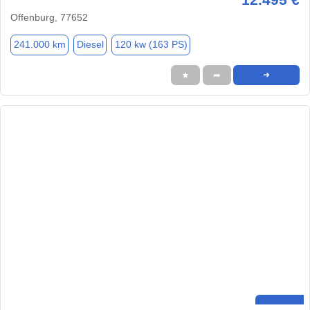
Offenburg, 77652
241.000 km
Diesel
120 kw (163 PS)
★
➦
➜