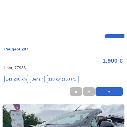
Peugeot 207
1.900 €
Lahr, 77933
141.200 km
Benzin
110 kw (150 PS)
★
➦
➜