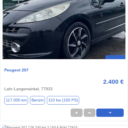
Peugeot 207
2.400 €
Lahr-Langenwinkel, 77933
117.000 km
Benzin
110 kw (150 PS)
★
➦
➜