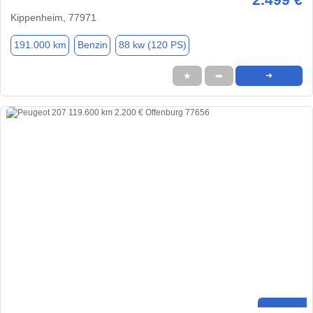
Kippenheim, 77971
191.000 km
Benzin
88 kw (120 PS)
★
➦
➜