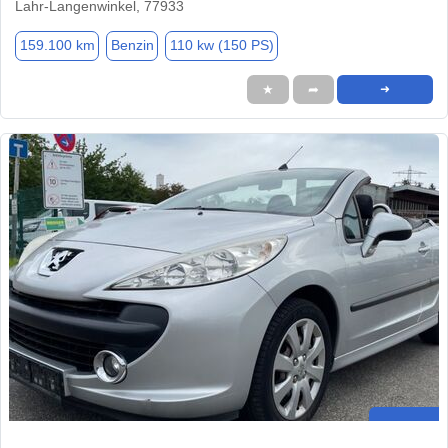
Lahr-Langenwinkel, 77933
159.100 km
Benzin
110 kw (150 PS)
★
➦
➜