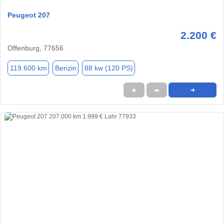
Peugeot 207
2.200 €
Offenburg, 77656
119.600 km
Benzin
88 kw (120 PS)
★
➦
➜