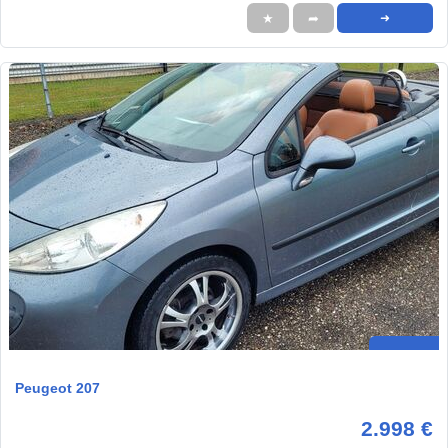
★
➦
➜
Peugeot 207
2.998 €