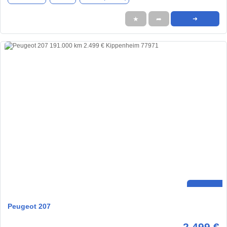
★
➦
➜
Peugeot 207
2.499 €