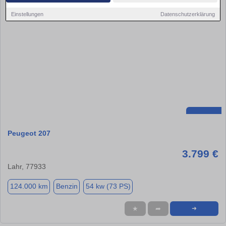
Einstellungen
Datenschutzerklärung
Peugeot 207
3.799 €
Lahr, 77933
124.000 km
Benzin
54 kw (73 PS)
★
➦
➜