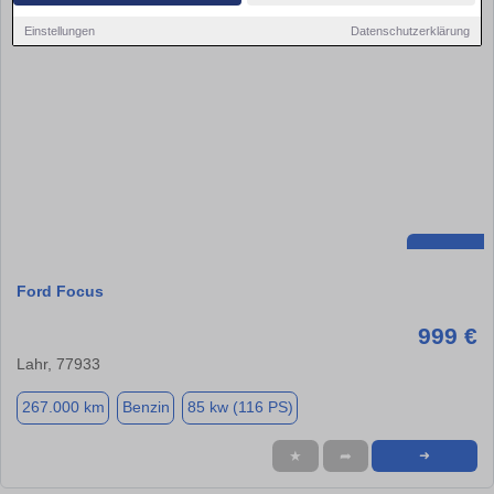
Einstellungen
Datenschutzerklärung
Ford Focus
999 €
Lahr, 77933
267.000 km
Benzin
85 kw (116 PS)
★
➦
➜