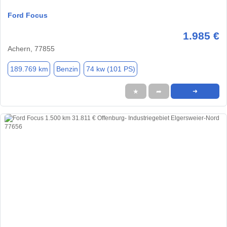
Ford Focus
1.985 €
Achern, 77855
189.769 km
Benzin
74 kw (101 PS)
★
➦
➜