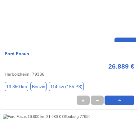
Ford Focus
26.889 €
Herbolzheim, 79336
13.850 km
Benzin
114 kw (155 PS)
★
➦
➜