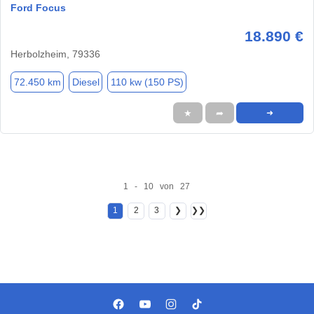
Ford Focus
18.890 €
Herbolzheim, 79336
72.450 km
Diesel
110 kw (150 PS)
★
➦
➜
1 - 10 von 27
1
2
3
❯
❯❯