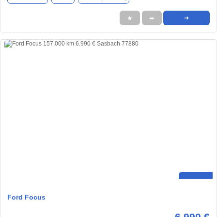
★
➦
➜
Ford Focus
6.990 €