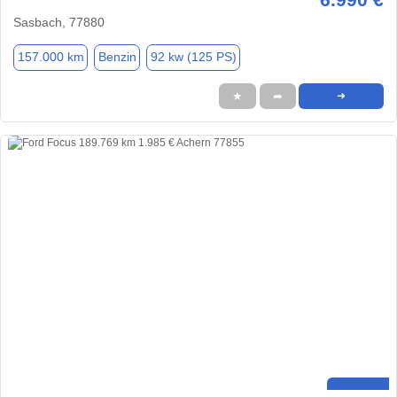
Sasbach, 77880
157.000 km
Benzin
92 kw (125 PS)
★
➦
➜