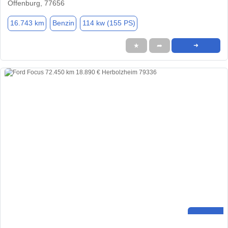
Offenburg, 77656
16.743 km
Benzin
114 kw (155 PS)
★
➦
➜