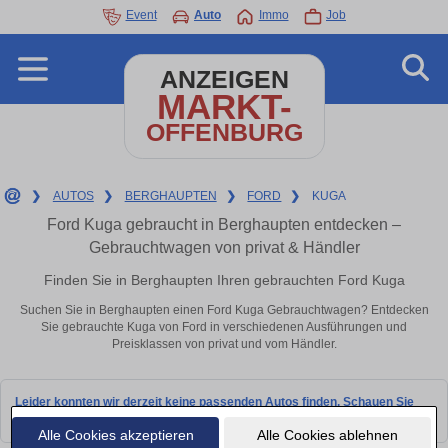
Event
Auto
Immo
Job
ANZEIGEN
MARKT-
OFFENBURG
❯
AUTOS
❯
BERGHAUPTEN
❯
FORD
❯
KUGA
Ford Kuga gebraucht in Berghaupten entdecken –
Gebrauchtwagen von privat & Händler
Finden Sie in Berghaupten Ihren gebrauchten Ford Kuga
Suchen Sie in Berghaupten einen Ford Kuga Gebrauchtwagen? Entdecken
Sie gebrauchte Kuga von Ford in verschiedenen Ausführungen und
Preisklassen von privat und vom Händler.
Leider konnten wir derzeit keine passenden Autos finden. Schauen Sie
bald wieder vorbei!
Alle Cookies akzeptieren
Alle Cookies ablehnen