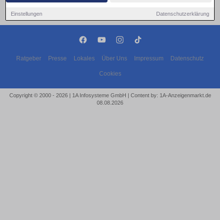
Einstellungen
Datenschutzerklärung
Ratgeber
Presse
Lokales
Über Uns
Impressum
Datenschutz
Cookies
Copyright © 2000 - 2026 | 1A Infosysteme GmbH | Content by: 1A-Anzeigenmarkt.de
08.08.2026