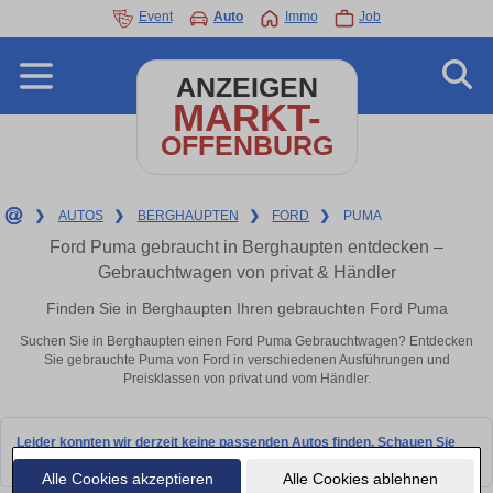
Event
Auto
Immo
Job
ANZEIGEN
MARKT-
OFFENBURG
❯
AUTOS
❯
BERGHAUPTEN
❯
FORD
❯
PUMA
Ford Puma gebraucht in Berghaupten entdecken –
Gebrauchtwagen von privat & Händler
Finden Sie in Berghaupten Ihren gebrauchten Ford Puma
Suchen Sie in Berghaupten einen Ford Puma Gebrauchtwagen? Entdecken
Sie gebrauchte Puma von Ford in verschiedenen Ausführungen und
Preisklassen von privat und vom Händler.
Leider konnten wir derzeit keine passenden Autos finden. Schauen Sie
bald wieder vorbei!
Alle Cookies akzeptieren
Alle Cookies ablehnen