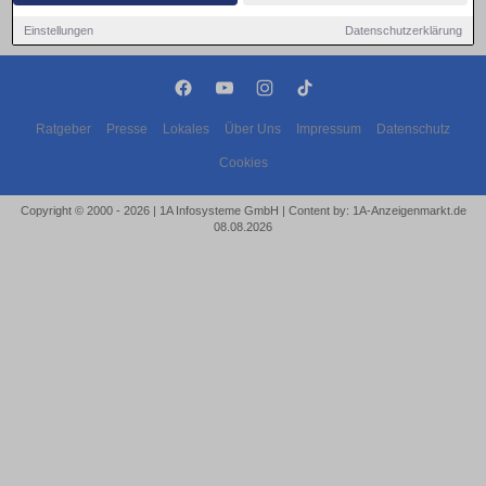
Einstellungen
Datenschutzerklärung
Ratgeber
Presse
Lokales
Über Uns
Impressum
Datenschutz
Cookies
Copyright © 2000 - 2026 | 1A Infosysteme GmbH | Content by: 1A-Anzeigenmarkt.de
08.08.2026