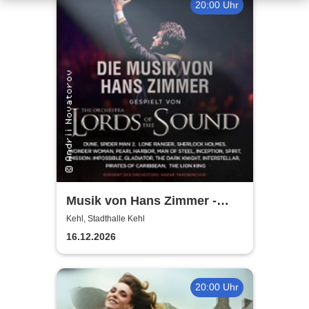
20:00 Uhr
Musik von Hans Zimmer -
gespielt von Lords of the
Kehl, Stadthalle Kehl
Sound
16.12.2026
20:00 Uhr