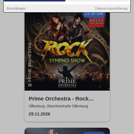
Einstellungen
Datenschutzerklärung
19:30 Uhr
Prime Orchestra - Rock
Sympho Show
Offenburg, Oberrheinhalle Offenburg
29.11.2026