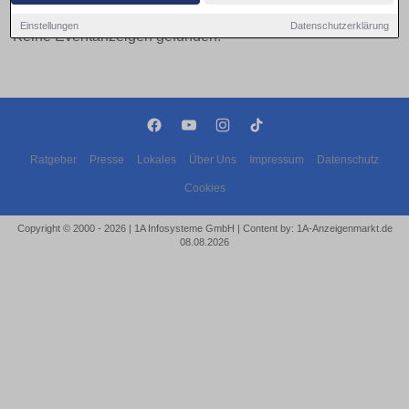
Einstellungen
Datenschutzerklärung
Keine Eventanzeigen gefunden!
Ratgeber
Presse
Lokales
Über Uns
Impressum
Datenschutz
Cookies
Copyright © 2000 - 2026 | 1A Infosysteme GmbH | Content by: 1A-Anzeigenmarkt.de
08.08.2026