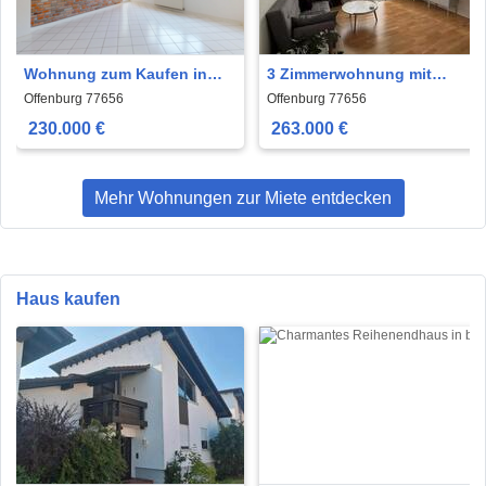
Wohnung zum Kaufen in
3 Zimmerwohnung mit
Offenburg 230.000 € 70 m²
beeindruckender
Offenburg 77656
Offenburg 77656
Dachterrasse
230.000 €
263.000 €
Mehr Wohnungen zur Miete entdecken
Haus kaufen