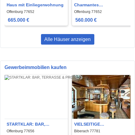
Haus mit Einliegerwohnung
Charmantes
Reihenendhaus in
Offenburg 77652
Offenburg 77652
begehrter Innenstadtlage
665.000 €
560.000 €
von Offenbur
Alle Häuser anzeigen
Gewerbeimmobilien kaufen
STARTKLAR: BAR,
VIELSEITIGE
TERRASSE & PROFIKÜCHE
GEWERBEEINHEIT IM
Offenburg 77656
Biberach 77781