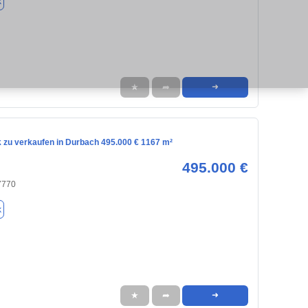
k
★
➦
➜
 zu verkaufen in Durbach 495.000 € 1167 m²
495.000 €
7770
k
★
➦
➜