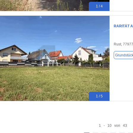
1 / 4
RARITÄT 
Rust, 7797
Grundstüc
1 / 5
1 - 10 von 43