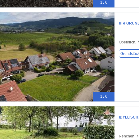
1 / 6
IHR GRUND
Oberkirch, 
Grundstüc
1 / 6
IDYLLISCH
Renchen, 7