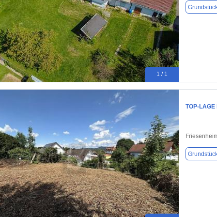
Grundstüc
1 / 1
TOP-LAGE
Friesenhei
Grundstüc