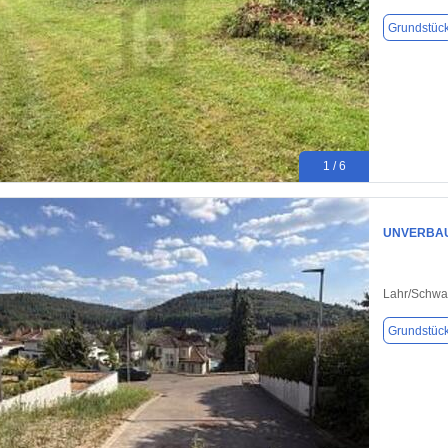
Grundstüc
1 / 6
UNVERBAU
Lahr/Schwa
Grundstüc