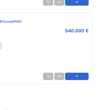
★
➦
➜
AM EuropaPARK
540.000 €
7
k
★
➦
➜