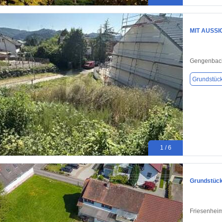
MIT AUSS
Gengenbac
Grundstüc
1 / 6
Grundstück
Friesenheim