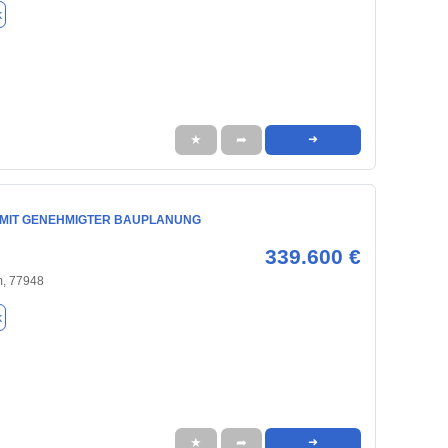
k
★
➦
➜
 MIT GENEHMIGTER BAUPLANUNG
339.600 €
m, 77948
k
★
➦
➜