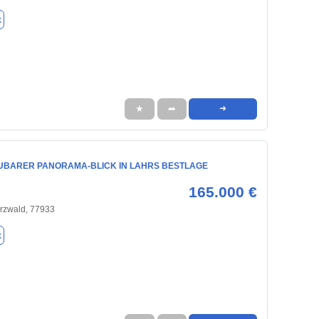
k
★
➦
➜
BARER PANORAMA-BLICK IN LAHRS BESTLAGE
165.000 €
rzwald, 77933
k