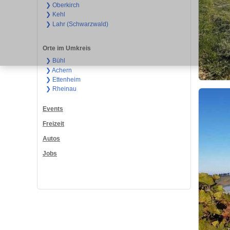
❯ Oberkirch
❯ Kehl
❯ Lahr (Schwarzwald)
Orte im Umkreis
❯ Bühl
❯ Achern
❯ Ettenheim
❯ Rheinau
Events
Freizeit
Autos
Jobs