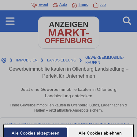
Event
Auto
Immo
Job
ANZEIGEN
MARKT-
OFFENBURG
GEWERBEIMMOBILIE-
❯
IMMOBILIEN
❯
LANDSIEDLUNG
❯
KAUFEN
Gewerbeimmobilie kaufen in Offenburg Landsiedlung –
Perfekt für Unternehmen
Jetzt eine Gewerbeimmobilie kaufen in Offenburg
Landsiedlung entdecken
Finde Gewerbeimmobilien kaufen in Offenburg! Büros, Ladenflächen &
Hallen – jetzt attraktive Angebote sichern.
Leider konnten wir derzeit keine passenden Objekte finden. Schauen Sie
bald wieder vorbei!
Alle Cookies akzeptieren
Alle Cookies ablehnen