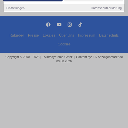
Einstellungen
Datenschutzerklärung
Ratgeber
Presse
Lokales
Über Uns
Impressum
Datenschutz
Cookies
Copyright © 2000 - 2026 | 1A Infosysteme GmbH | Content by: 1A-Anzeigenmarkt.de
09.08.2026