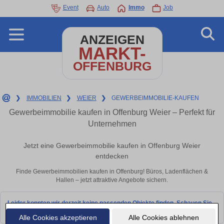
Event
Auto
Immo
Job
ANZEIGEN
MARKT-
OFFENBURG
❯
IMMOBILIEN
❯
WEIER
❯
GEWERBEIMMOBILIE-KAUFEN
Gewerbeimmobilie kaufen in Offenburg Weier – Perfekt für
Unternehmen
Jetzt eine Gewerbeimmobilie kaufen in Offenburg Weier
entdecken
Finde Gewerbeimmobilien kaufen in Offenburg! Büros, Ladenflächen &
Hallen – jetzt attraktive Angebote sichern.
Leider konnten wir derzeit keine passenden Objekte finden. Schauen Sie
bald wieder vorbei!
Alle Cookies akzeptieren
Alle Cookies ablehnen