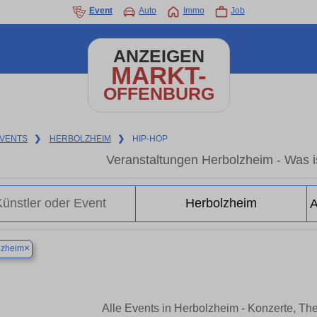
Event
Auto
Immo
Job
ANZEIGEN
MARKT-
OFFENBURG
VENTS
❯
HERBOLZHEIM
❯
HIP-HOP
Veranstaltungen Herbolzheim - Was is
×
lzheim
Alle Events in Herbolzheim - Konzerte, Th