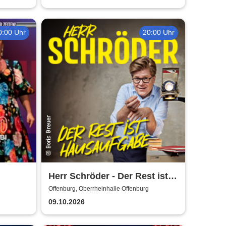
0:00 Uhr
20:00 Uhr
Herr Schröder - Der Rest ist
/27 -
Hausaufgabe
Offenburg, Oberrheinhalle Offenburg
09.10.2026