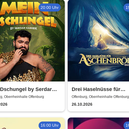
20:00 Uhr
1
 Dschungel by Serdar
Drei Haselnüsse für
ik
Aschenbrödel - Das Mu
g, Oberrheinhalle Offenburg
Offenburg, Oberrheinhalle Offenburg
2026
26.10.2026
16:00 Uhr
1