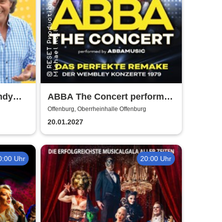
ndy
ABBA The Concert performed
by ABBAMUSIC
Offenburg, Oberrheinhalle Offenburg
20.01.2027
0:00 Uhr
20:00 Uhr