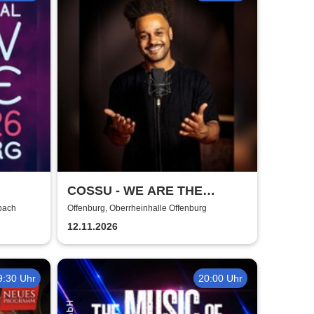
COSSU - WE ARE THE
GERMANS - Stand-Up
rbach
Offenburg, Oberrheinhalle Offenburg
Comedy
12.11.2026
9:30 Uhr
20:00 Uhr