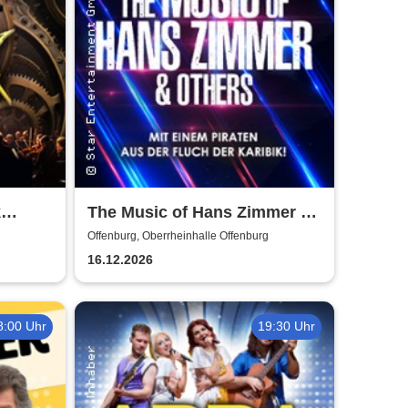
k
The Music of Hans Zimmer &
Others - A Celebration of Film
Offenburg, Oberrheinhalle Offenburg
Music
16.12.2026
8:00 Uhr
19:30 Uhr