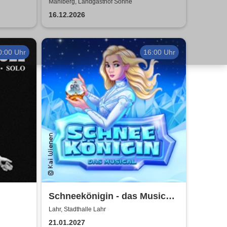
Hauptkommissar Schröder
Mahlberg, Landgasthof Sonne
ermittelt
16.12.2026
0:00 Uhr
16:00 Uhr
Schneekönigin - das Musical |
- Solo
Theater Liberi
Lahr, Stadthalle Lahr
21.01.2027