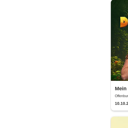
Mein
Karib
Offenbur
10.10.