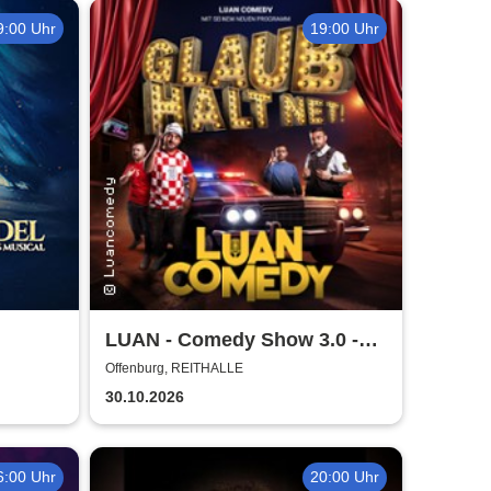
9:00 Uhr
19:00 Uhr
LUAN - Comedy Show 3.0 -
sical
Glaub halt net!
Offenburg, REITHALLE
30.10.2026
6:00 Uhr
20:00 Uhr