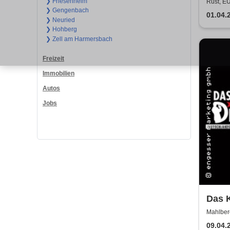
❯ Friesenheim
Rust, 
❯ Gengenbach
01.04.
❯ Neuried
❯ Hohberg
❯ Zell am Harmersbach
Freizeit
Immobilien
Autos
Jobs
Das K
Alpe
Mahlber
Gipfe
09.04.