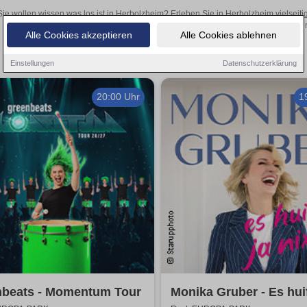
Sie wollen wissen was los ist in Herbolzheim? Erleben Sie in Herbolzheim vielseit
Theateraufführungen oder aufregende Veranstaltungen in Herbolzheim 
Alle Cookies akzeptieren
Alle Cookies ablehnen
Einstellungen
Datenschutzerklärung
20:00 Uhr
1
nbeats - Momentum Tour
Monika Gruber - Es huif