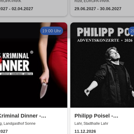
nix
EUROPA-PARK
Rust, EUROPA-PARK
2027 - 02.04.2027
29.06.2027 - 30.06.2027
19:00 Uhr
2
riminal Dinner -
Philipp Poisel -
nkrimi: Knödelmord beim
Adventskonzerte 2026 
g, Landgasthof Sonne
Lahr, Stadthalle Lahr
ltreffen
2027
11.12.2026