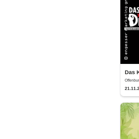
Das K
Testa
Offenbur
21.11.