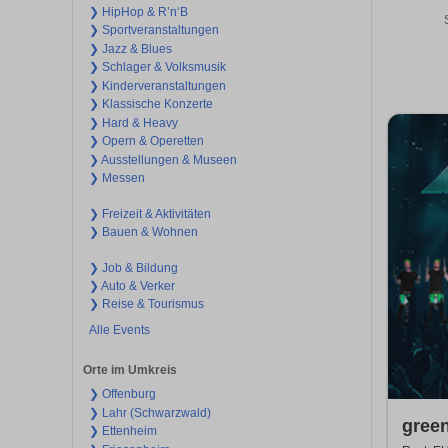
❯ HipHop & R’n‘B
❯ Sportveranstaltungen
❯ Jazz & Blues
❯ Schlager & Volksmusik
❯ Kinderveranstaltungen
❯ Klassische Konzerte
❯ Hard & Heavy
❯ Opern & Operetten
❯ Ausstellungen & Museen
❯ Messen
❯ Freizeit & Aktivitäten
❯ Bauen & Wohnen
❯ Job & Bildung
❯ Auto & Verker
❯ Reise & Tourismus
Alle Events
Orte im Umkreis
❯ Offenburg
❯ Lahr (Schwarzwald)
gree
❯ Ettenheim