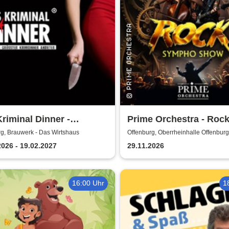
riminal Dinner -
Prime Orchestra - Roc
ment à la Carte
Sympho Show
g, Brauwerk - Das Wirtshaus
Offenburg, Oberrheinhalle Offenburg
2026 - 19.02.2027
29.11.2026
16:00 Uhr
1