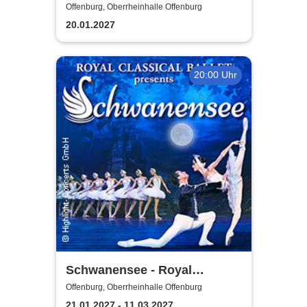
by ABBAMUSIC
Offenburg, Oberrheinhalle Offenburg
20.01.2027
20:00 Uhr
Schwanensee - Royal
Classical Ballet
Offenburg, Oberrheinhalle Offenburg
21.01.2027 - 11.03.2027