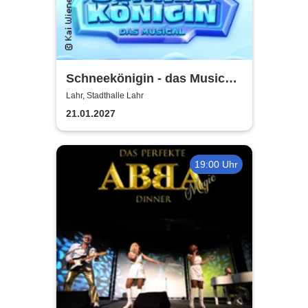
Schneekönigin - das Musical |
Theater Liberi
Lahr, Stadthalle Lahr
21.01.2027
19:00 Uhr