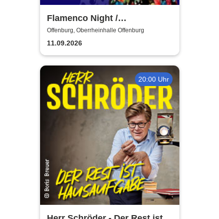
Flamenco Night /
Flamencomanía Tour 26/27 -
Offenburg, Oberrheinhalle Offenburg
Deutschlands größte
11.09.2026
Flamenco-Tournee
20:00 Uhr
Herr Schröder - Der Rest ist