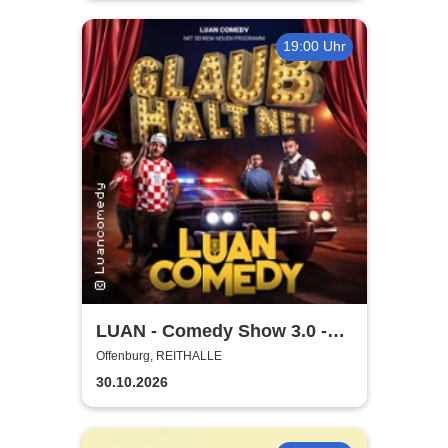
19:00 Uhr
LUAN - Comedy Show 3.0 -
Glaub halt net!
Offenburg, REITHALLE
30.10.2026