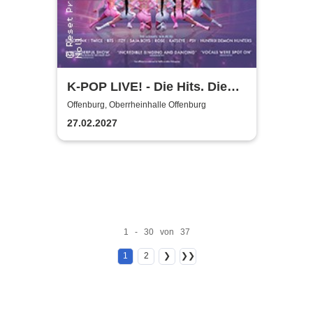
K-POP LIVE! - Die Hits. Die
Moves. Die Show.
Offenburg, Oberrheinhalle Offenburg
27.02.2027
1 - 30 von 37
1
2
❯
❯❯