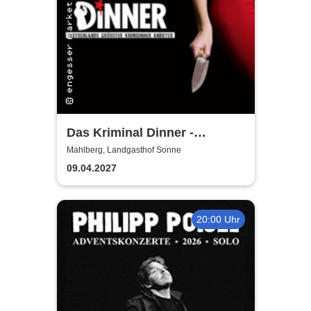
Das Kriminal Dinner -
Alpenkrimi: Knödelmord beim
Mahlberg, Landgasthof Sonne
Gipfeltreffen
09.04.2027
20:00 Uhr