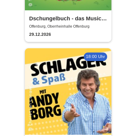
Dschungelbuch - das Musical
| Theater Liberi
Offenburg, Oberrheinhalle Offenburg
29.12.2026
18:00 Uhr