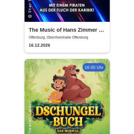
The Music of Hans Zimmer &
Others - A Celebration of Film
Offenburg, Oberrheinhalle Offenburg
Music
16.12.2026
16:00 Uhr