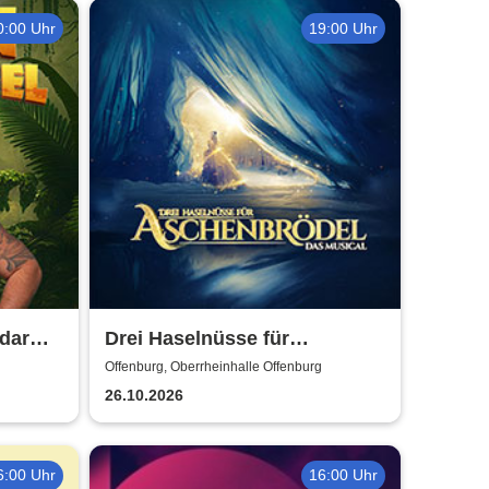
0:00 Uhr
19:00 Uhr
dar
Drei Haselnüsse für
Aschenbrödel - Das Musical
Offenburg, Oberrheinhalle Offenburg
26.10.2026
6:00 Uhr
16:00 Uhr