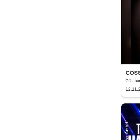
COSS
GERM
Offenbur
Com
12.11.