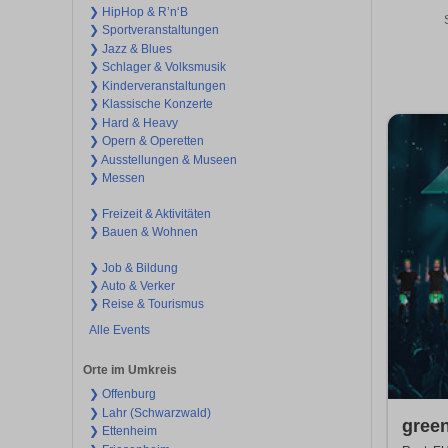
❯ HipHop & R’n‘B
❯ Sportveranstaltungen
❯ Jazz & Blues
❯ Schlager & Volksmusik
❯ Kinderveranstaltungen
❯ Klassische Konzerte
❯ Hard & Heavy
❯ Opern & Operetten
❯ Ausstellungen & Museen
❯ Messen
❯ Freizeit & Aktivitäten
❯ Bauen & Wohnen
❯ Job & Bildung
❯ Auto & Verker
❯ Reise & Tourismus
Alle Events
Orte im Umkreis
❯ Offenburg
❯ Lahr (Schwarzwald)
gree
❯ Ettenheim