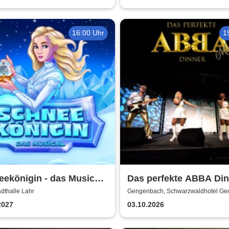
16:00 Uhr
1
ekönigin - das Musical |
Das perfekte ABBA Din
er Liberi
adthalle Lahr
Gengenbach, Schwarzwaldhotel G
2027
03.10.2026