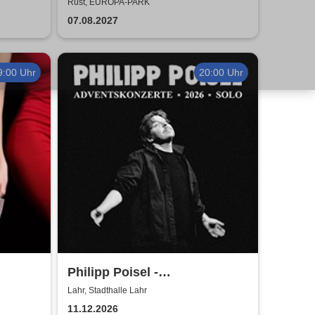
Kreisverkehrfest
Rust, EUROPA-PARK
07.08.2027
9:00 Uhr
20:00 Uhr
Philipp Poisel -
rd beim
Adventskonzerte 2026 - Solo
Lahr, Stadthalle Lahr
11.12.2026