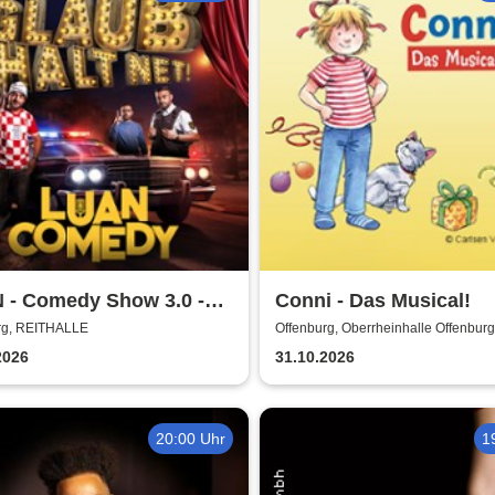
 - Comedy Show 3.0 -
Conni - Das Musical!
 halt net!
rg, REITHALLE
Offenburg, Oberrheinhalle Offenburg
2026
31.10.2026
20:00 Uhr
1