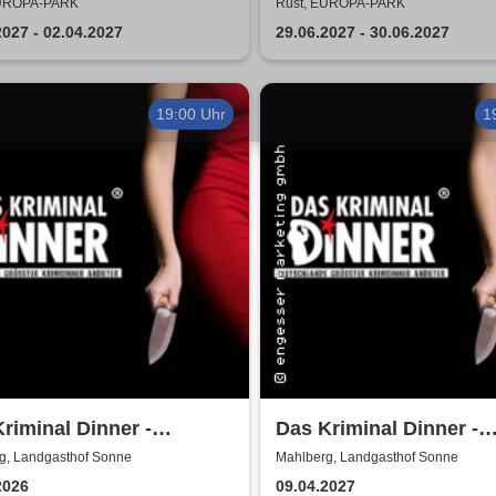
nix
EUROPA-PARK
Rust, EUROPA-PARK
2027 - 02.04.2027
29.06.2027 - 30.06.2027
19:00 Uhr
1
riminal Dinner -
Das Kriminal Dinner -
tkommissar Schröder
Alpenkrimi: Knödelmo
g, Landgasthof Sonne
Mahlberg, Landgasthof Sonne
telt
Gipfeltreffen
2026
09.04.2027