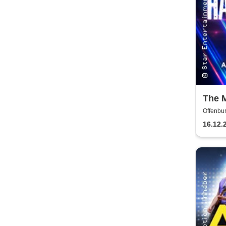
The 
Other
Offenbur
Musi
16.12.