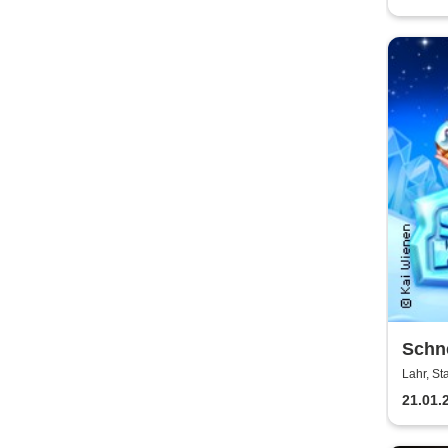
Schne
Theat
Lahr, St
21.01.