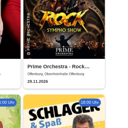
Prime Orchestra - Rock
Sympho Show
s
Offenburg, Oberrheinhalle Offenburg
29.11.2026
6:00 Uhr
18:00 Uhr