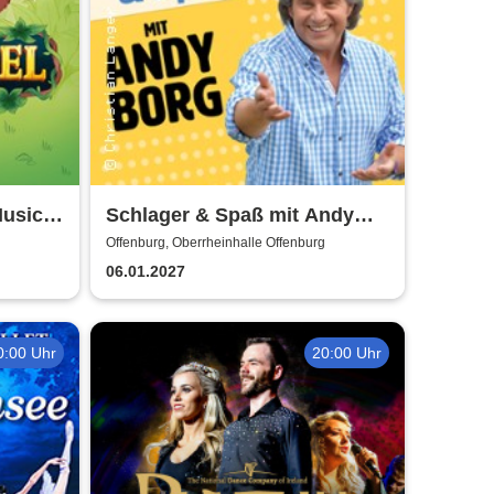
usical
Schlager & Spaß mit Andy
Borg und Gästen
Offenburg, Oberrheinhalle Offenburg
06.01.2027
0:00 Uhr
20:00 Uhr