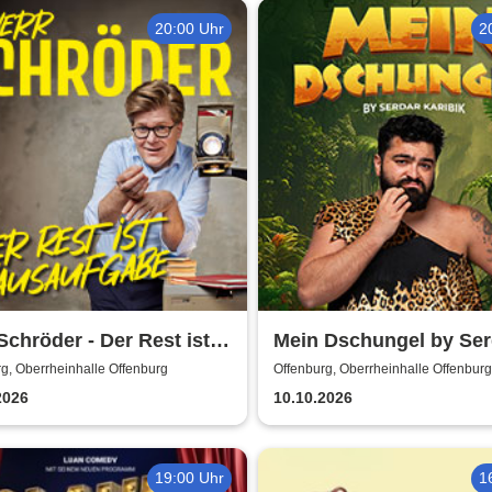
20:00 Uhr
2
Schröder - Der Rest ist
Mein Dschungel by Ser
aufgabe
Karibik
g, Oberrheinhalle Offenburg
Offenburg, Oberrheinhalle Offenburg
2026
10.10.2026
19:00 Uhr
1