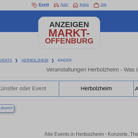
Event
Auto
Immo
Job
ANZEIGEN
MARKT-
OFFENBURG
VENTS
❯
HERBOLZHEIM
❯
KINDER
Veranstaltungen Herbolzheim - Was is
×
lzheim
Alle Events in Herbolzheim - Konzerte, Th