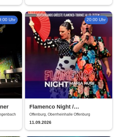
9:00 Uhr
20:00 Uhr
ner
Flamenco Night /
Flamencomanía Tour 26/27 -
engenbach
Offenburg, Oberrheinhalle Offenburg
Deutschlands größte
11.09.2026
Flamenco-Tournee