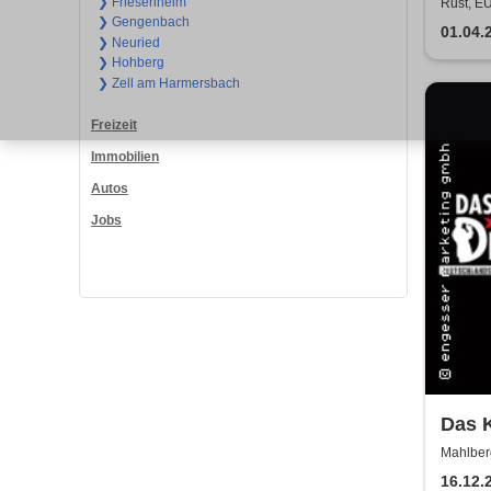
❯ Friesenheim
Rust, 
❯ Gengenbach
01.04.
❯ Neuried
❯ Hohberg
❯ Zell am Harmersbach
Freizeit
Immobilien
Autos
Jobs
Das K
Haup
Mahlber
ermit
16.12.