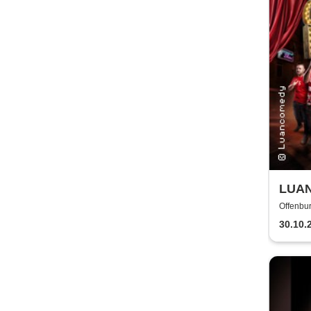
LUAN
Glaub
Offenbu
30.10.