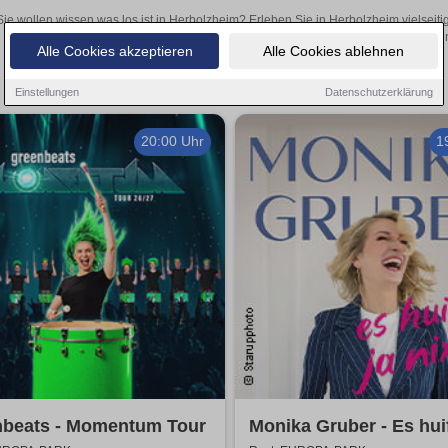
Sie wollen wissen was los ist in Herbolzheim? Erleben Sie in Herbolzheim vielseit
Theateraufführungen oder aufregende Veranstaltungen in Herbolzheim 
Alle Cookies akzeptieren
Alle Cookies ablehnen
Einstellungen
Datenschutzerklärung
20:00 Uhr
1
nbeats - Momentum Tour
Monika Gruber - Es huif