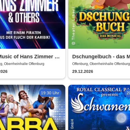
Music of Hans Zimmer &
Dschungelbuch - das M
s - A Celebration of Film
| Theater Liberi
g, Oberrheinhalle Offenburg
Offenburg, Oberrheinhalle Offenburg
c
2026
29.12.2026
19:30 Uhr
2