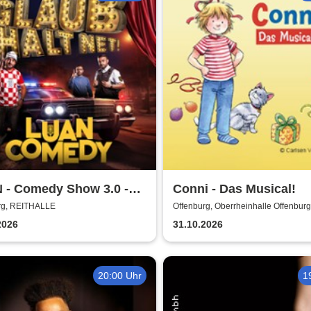
 - Comedy Show 3.0 -
Conni - Das Musical!
 halt net!
rg, REITHALLE
Offenburg, Oberrheinhalle Offenburg
2026
31.10.2026
20:00 Uhr
1