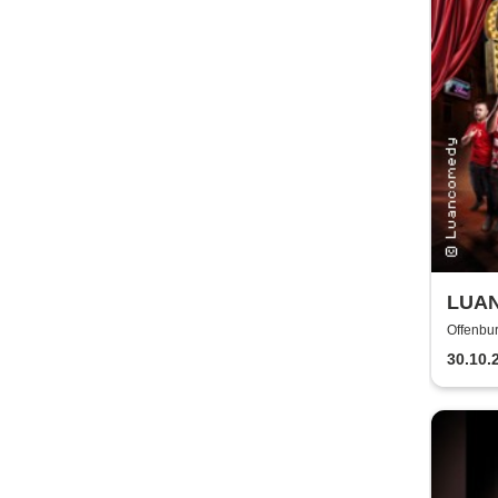
LUAN
Glaub
Offenbu
30.10.