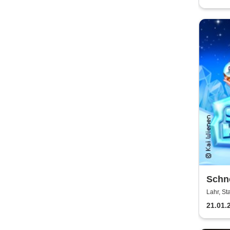
Schne
Theat
Lahr, St
21.01.