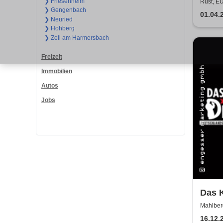
❯ Friesenheim
Rust, 
❯ Gengenbach
01.04.
❯ Neuried
❯ Hohberg
❯ Zell am Harmersbach
Freizeit
Immobilien
Autos
Jobs
Das K
Haup
Mahlber
ermit
16.12.