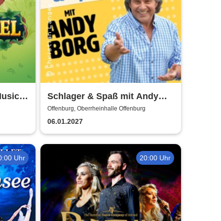
usical
Schlager & Spaß mit Andy
Borg und Gästen
Offenburg, Oberrheinhalle Offenburg
06.01.2027
0:00 Uhr
20:00 Uhr