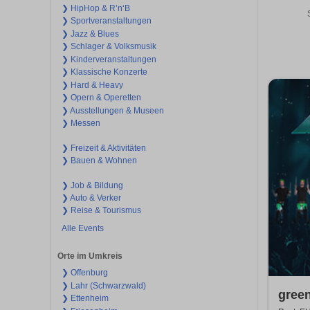
❯ HipHop & R’n‘B
❯ Sportveranstaltungen
❯ Jazz & Blues
❯ Schlager & Volksmusik
❯ Kinderveranstaltungen
❯ Klassische Konzerte
❯ Hard & Heavy
❯ Opern & Operetten
❯ Ausstellungen & Museen
❯ Messen
❯ Freizeit & Aktivitäten
❯ Bauen & Wohnen
❯ Job & Bildung
❯ Auto & Verker
❯ Reise & Tourismus
Alle Events
Orte im Umkreis
❯ Offenburg
❯ Lahr (Schwarzwald)
gree
❯ Ettenheim