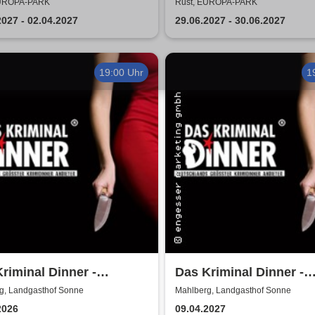
nix
EUROPA-PARK
Rust, EUROPA-PARK
2027 - 02.04.2027
29.06.2027 - 30.06.2027
19:00 Uhr
1
riminal Dinner -
Das Kriminal Dinner -
tkommissar Schröder
Alpenkrimi: Knödelmo
g, Landgasthof Sonne
Mahlberg, Landgasthof Sonne
telt
Gipfeltreffen
2026
09.04.2027