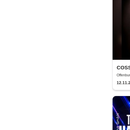
COSS
GERM
Offenbur
Com
12.11.