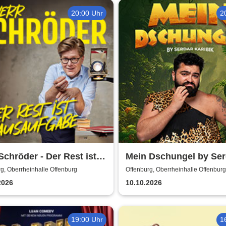
20:00 Uhr
2
Schröder - Der Rest ist
Mein Dschungel by Ser
aufgabe
Karibik
g, Oberrheinhalle Offenburg
Offenburg, Oberrheinhalle Offenburg
2026
10.10.2026
19:00 Uhr
1