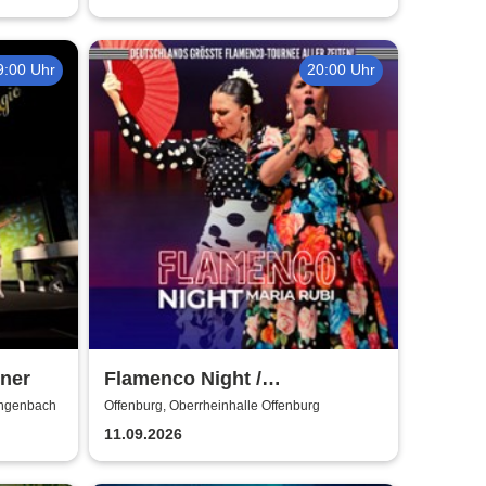
9:00 Uhr
20:00 Uhr
ner
Flamenco Night /
Flamencomanía Tour 26/27 -
engenbach
Offenburg, Oberrheinhalle Offenburg
Deutschlands größte
11.09.2026
Flamenco-Tournee