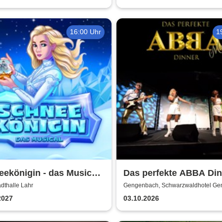
16:00 Uhr
1
ekönigin - das Musical |
Das perfekte ABBA Din
er Liberi
adthalle Lahr
Gengenbach, Schwarzwaldhotel G
2027
03.10.2026