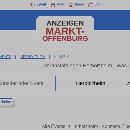
Event
Auto
Immo
Job
ANZEIGEN
MARKT-
OFFENBURG
VENTS
❯
HERBOLZHEIM
❯
KLASSIK
Veranstaltungen Herbolzheim - Was is
×
lzheim
Alle Events in Herbolzheim - Konzerte, Th