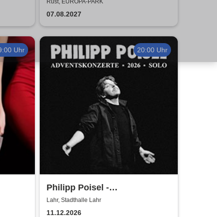
Kreisverkehrfest
Rust, EUROPA-PARK
07.08.2027
9:00 Uhr
20:00 Uhr
Philipp Poisel -
rd beim
Adventskonzerte 2026 - Solo
Lahr, Stadthalle Lahr
11.12.2026