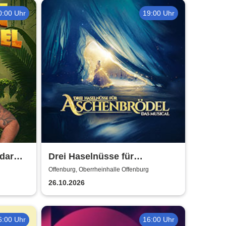
0:00 Uhr
19:00 Uhr
dar
Drei Haselnüsse für
Aschenbrödel - Das Musical
Offenburg, Oberrheinhalle Offenburg
26.10.2026
6:00 Uhr
16:00 Uhr