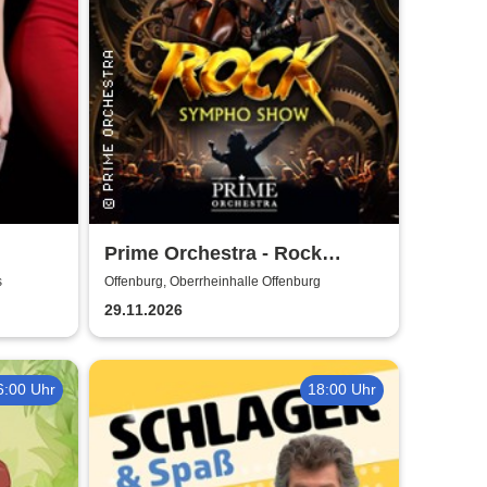
Prime Orchestra - Rock
Sympho Show
s
Offenburg, Oberrheinhalle Offenburg
29.11.2026
6:00 Uhr
18:00 Uhr