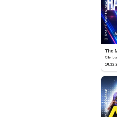
The 
Other
Offenbur
Musi
16.12.