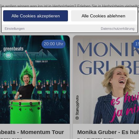
Sie wollen wissen was los ist in Herbolzheim? Erleben Sie in Herbolzheim vielseit
Theateraufführungen oder aufregende Veranstaltungen in Herbolzheim 
Alle Cookies akzeptieren
Alle Cookies ablehnen
Einstellungen
Datenschutzerklärung
20:00 Uhr
1
nbeats - Momentum Tour
Monika Gruber - Es huif