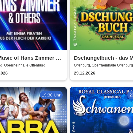
Music of Hans Zimmer &
Dschungelbuch - das M
s - A Celebration of Film
| Theater Liberi
g, Oberrheinhalle Offenburg
Offenburg, Oberrheinhalle Offenburg
c
2026
29.12.2026
19:30 Uhr
2